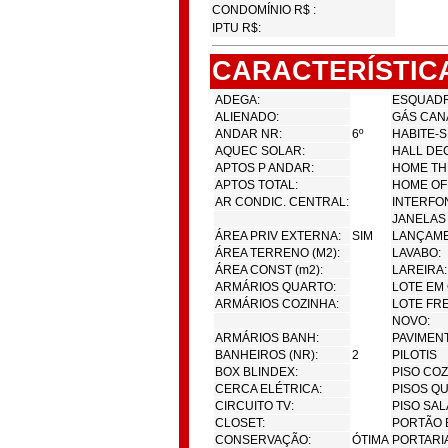
CONDOMÍNIO R$ :
IPTU R$:
CARACTERÍSTIC
ADEGA:
ESQUADRI
ALIENADO:
GÁS CAN
ANDAR NR:
6º
HABITE-S
AQUEC SOLAR:
HALL DE
APTOS P ANDAR:
HOME TH
APTOS TOTAL:
HOME OF
AR CONDIC. CENTRAL:
INTERFO
JANELAS 
ÁREA PRIV EXTERNA:
SIM
LANÇAME
ÁREA TERRENO (M2):
LAVABO:
ÁREA CONST (m2):
LAREIRA:
ARMÁRIOS QUARTO:
LOTE EM
ARMÁRIOS COZINHA:
LOTE FRE
NOVO:
ARMÁRIOS BANH:
PAVIMENT
BANHEIROS (NR):
2
PILOTIS
BOX BLINDEX:
PISO COZ
CERCA ELÉTRICA:
PISOS Q
CIRCUITO TV:
PISO SAL
CLOSET:
PORTÃO E
CONSERVAÇÃO:
ÓTIMA
PORTARIA