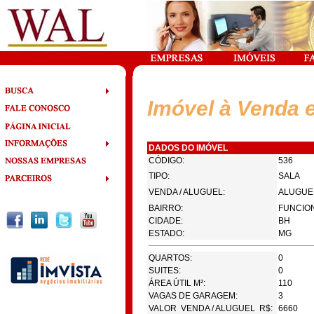
Imóvel à Venda 
DADOS DO IMÓVEL
CÓDIGO:
536
TIPO:
SALA
VENDA / ALUGUEL:
ALUGUE
BAIRRO:
FUNCIO
CIDADE:
BH
ESTADO:
MG
QUARTOS:
0
SUITES:
0
ÁREA ÚTIL M²:
110
VAGAS DE GARAGEM:
3
VALOR VENDA / ALUGUEL R$:
6660