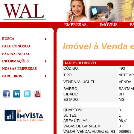
Imóvel à Venda 
DADOS DO IMÓVEL
CÓDIGO:
493
TIPO:
APTO AR
VENDA / ALUGUEL:
VENDA
BAIRRO:
SANTA A
CIDADE:
BH
ESTADO:
MG
QUARTOS:
3
SUITES:
1
ÁREA ÚTIL M²:
96,41
VAGAS DE GARAGEM:
3
VALOR VENDA / ALUGUEL R$:
686961