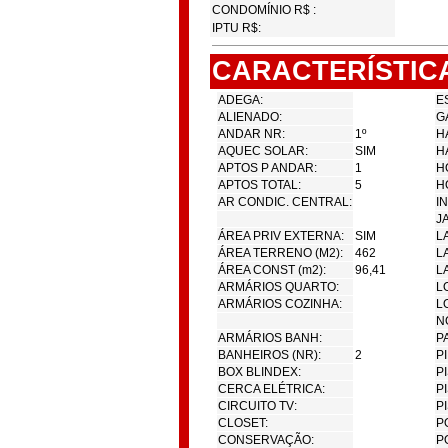
CONDOMÍNIO R$ :
IPTU R$:
CARACTERÍSTIC
ADEGA:
E
ALIENADO:
G
ANDAR NR:
1º
H
AQUEC SOLAR:
SIM
H
APTOS P ANDAR:
1
H
APTOS TOTAL:
5
H
AR CONDIC. CENTRAL:
I
J
ÁREA PRIV EXTERNA:
SIM
L
ÁREA TERRENO (M2):
462
L
ÁREA CONST (m2):
96,41
L
ARMÁRIOS QUARTO:
L
ARMÁRIOS COZINHA:
L
N
ARMÁRIOS BANH:
P
BANHEIROS (NR):
2
P
BOX BLINDEX:
P
CERCA ELÉTRICA:
P
CIRCUITO TV:
P
CLOSET:
P
CONSERVAÇÃO:
P