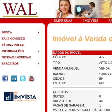
Imóvel à Venda 
DADOS DO IMÓVEL
CÓDIGO:
477
TIPO:
APTO 1 
VENDA / ALUGUEL:
VENDA
BAIRRO:
SAVASSI
CIDADE:
BH
ESTADO:
MG
QUARTOS:
1
SUITES:
0
ÁREA ÚTIL M²:
44
VAGAS DE GARAGEM:
1
VALOR VENDA / ALUGUEL R$:
370000