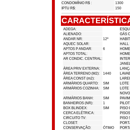
CONDOMÍNIO R$ :
1300
IPTU R$:
150
CARACTERÍSTIC
ADEGA:
ESQUA
ALIENADO:
GÁS 
ANDAR NR:
12º
HABIT
AQUEC SOLAR:
HALL
APTOS P ANDAR:
6
HOME
APTOS TOTAL:
HOME 
AR CONDIC. CENTRAL:
INTE
JANEL
ÁREA PRIV EXTERNA:
LANÇ
ÁREA TERRENO (M2):
1440
LAVAB
ÁREA CONST (m2):
LAREI
ARMÁRIOS QUARTO:
SIM
LOTE
ARMÁRIOS COZINHA:
SIM
LOTE 
NOVO
ARMÁRIOS BANH:
SIM
PAVIM
BANHEIROS (NR):
1
PILOT
BOX BLINDEX:
SIM
PISO 
CERCA ELÉTRICA:
PISO
CIRCUITO TV:
PISO 
CLOSET:
PORTÃ
CONSERVAÇÃO:
ÓTIMO
PORTA