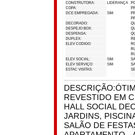
CONSTRUTORA:
LIDERANÇA
PO
COPA:
PR
DCE EMPREGADA:
SIM
P
P
DECORADO:
Q
DESPEJO BOX:
Q
DESPENSA:
Q
DUPLEX:
RE
ELEV CODIGO:
RO
RU
R
ELEV SOCIAL:
SIM
SA
ELEV SERVIÇO:
SIM
SA
ESTAC VISITAS:
SE
DESCRIÇÃO:ÓTI
REVESTIDO EM C
HALL SOCIAL DE
JARDINS, PISCIN
SALÃO DE FESTAS
APARTAMENTO - 