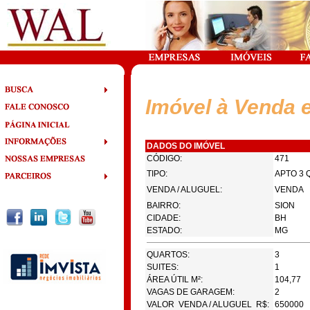
Imóvel à Venda 
DADOS DO IMÓVEL
CÓDIGO:
471
TIPO:
APTO 3 
VENDA / ALUGUEL:
VENDA
BAIRRO:
SION
CIDADE:
BH
ESTADO:
MG
QUARTOS:
3
SUITES:
1
ÁREA ÚTIL M²:
104,77
VAGAS DE GARAGEM:
2
VALOR VENDA / ALUGUEL R$:
650000