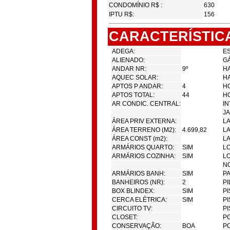
CONDOMÍNIO R$ :
630
IPTU R$:
156
CARACTERÍSTIC
ADEGA:
ES
ALIENADO:
GÁ
ANDAR NR:
9º
HA
AQUEC SOLAR:
H
APTOS P ANDAR:
4
H
APTOS TOTAL:
44
HO
AR CONDIC. CENTRAL:
IN
JA
ÁREA PRIV EXTERNA:
L
ÁREA TERRENO (M2):
4.699,82
LA
ÁREA CONST (m2):
LA
ARMÁRIOS QUARTO:
SIM
L
ARMÁRIOS COZINHA:
SIM
LO
N
ARMÁRIOS BANH:
SIM
PA
BANHEIROS (NR):
2
PI
BOX BLINDEX:
SIM
PI
CERCA ELÉTRICA:
SIM
PI
CIRCUITO TV:
PI
CLOSET:
PO
CONSERVAÇÃO:
BOA
PO