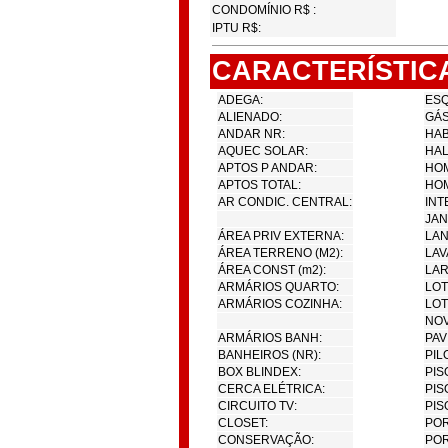
CONDOMÍNIO R$ :
IPTU R$:
CARACTERÍSTIC
ADEGA:
ESQ
ALIENADO:
GÁS
ANDAR NR:
HAB
AQUEC SOLAR:
HAL
APTOS P ANDAR:
HOM
APTOS TOTAL:
HOM
AR CONDIC. CENTRAL:
INT
JAN
ÁREA PRIV EXTERNA:
LA
ÁREA TERRENO (M2):
LAV
ÁREA CONST (m2):
LAR
ARMÁRIOS QUARTO:
LOT
ARMÁRIOS COZINHA:
LOT
NOV
ARMÁRIOS BANH:
PAV
BANHEIROS (NR):
PIL
BOX BLINDEX:
PIS
CERCA ELÉTRICA:
PIS
CIRCUITO TV:
PIS
CLOSET:
POR
CONSERVAÇÃO:
POR