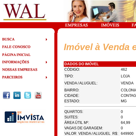
Imóvel à Venda 
DADOS DO IMÓVEL
CÓDIGO:
462
TIPO:
LOJA
VENDA / ALUGUEL:
VENDA
BAIRRO:
COLONI
CIDADE:
CONTA
ESTADO:
MG
QUARTOS:
0
SUITES:
0
ÁREA ÚTIL M²:
64,99
VAGAS DE GARAGEM:
0
VALOR VENDA / ALUGUEL R$:
649900