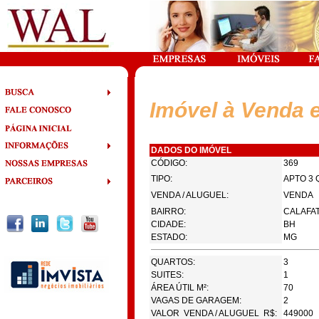
Imóvel à Venda 
DADOS DO IMÓVEL
CÓDIGO:
369
TIPO:
APTO 3 
VENDA / ALUGUEL:
VENDA
BAIRRO:
CALAFA
CIDADE:
BH
ESTADO:
MG
QUARTOS:
3
SUITES:
1
ÁREA ÚTIL M²:
70
VAGAS DE GARAGEM:
2
VALOR VENDA / ALUGUEL R$:
449000