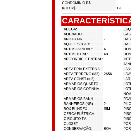
CONDOMÍNIO R$ :
IPTU R$:
120
CARACTERÍSTIC
ADEGA:
ESQ
ALIENADO:
GÁS
ANDAR NR:
7º
HAB
AQUEC SOLAR:
HAL
APTOS P ANDAR:
4
HOM
APTOS TOTAL:
48
HOM
AR CONDIC. CENTRAL:
INT
JAN
ÁREA PRIV EXTERNA:
LAN
ÁREA TERRENO (M2):
2656
LAV
ÁREA CONST (m2):
LAR
ARMÁRIOS QUARTO:
LOT
ARMÁRIOS COZINHA:
LOTE
NOV
ARMÁRIOS BANH:
PAV
BANHEIROS (NR):
2
PILO
BOX BLINDEX:
SIM
PIS
CERCA ELÉTRICA:
PIS
CIRCUITO TV:
PIS
CLOSET:
POR
CONSERVAÇÃO:
BOA
PORT