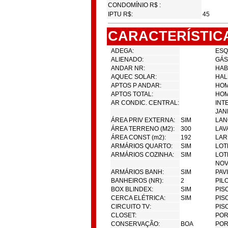
CONDOMÍNIO R$ :
IPTU R$:
45
CARACTERÍSTIC
ADEGA:
ESQ
ALIENADO:
GÁS
ANDAR NR:
HAB
AQUEC SOLAR:
HAL
APTOS P ANDAR:
HOM
APTOS TOTAL:
HOM
AR CONDIC. CENTRAL:
INT
JAN
ÁREA PRIV EXTERNA:
SIM
LAN
ÁREA TERRENO (M2):
300
LAV
ÁREA CONST (m2):
192
LAR
ARMÁRIOS QUARTO:
SIM
LOT
ARMÁRIOS COZINHA:
SIM
LOT
NOV
ARMÁRIOS BANH:
SIM
PAV
BANHEIROS (NR):
2
PIL
BOX BLINDEX:
SIM
PIS
CERCA ELÉTRICA:
SIM
PIS
CIRCUITO TV:
PIS
CLOSET:
POR
CONSERVAÇÃO:
BOA
POR