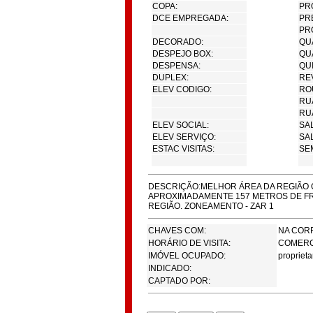
COPA:
PR
DCE EMPREGADA:
PR
PR
DECORADO:
QU
DESPEJO BOX:
QU
DESPENSA:
QU
DUPLEX:
RE
ELEV CODIGO:
RO
RU
RU
ELEV SOCIAL:
SAL
ELEV SERVIÇO:
SA
ESTAC VISITAS:
SEM
DESCRIÇÃO:MELHOR ÁREA DA REGIÃO 
APROXIMADAMENTE 157 METROS DE FR
REGIÃO. ZONEAMENTO - ZAR 1
CHAVES COM:
NA COR
HORÁRIO DE VISITA:
COMERC
IMÓVEL OCUPADO:
proprieta
INDICADO:
CAPTADO POR: