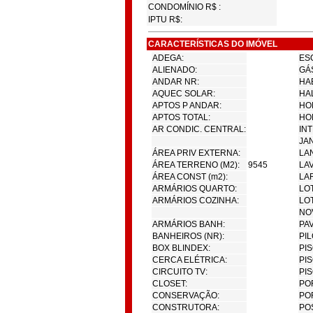
CONDOMÍNIO R$ :
IPTU R$:
CARACTERÍSTICAS DO IMÓVEL
ADEGA:
ES
ALIENADO:
GÁ
ANDAR NR:
HA
AQUEC SOLAR:
HA
APTOS P ANDAR:
HO
APTOS TOTAL:
HO
AR CONDIC. CENTRAL:
IN
JAN
ÁREA PRIV EXTERNA:
LA
ÁREA TERRENO (M2):
9545
LA
ÁREA CONST (m2):
LA
ARMÁRIOS QUARTO:
LO
ARMÁRIOS COZINHA:
LOT
NO
ARMÁRIOS BANH:
PAV
BANHEIROS (NR):
PIL
BOX BLINDEX:
PIS
CERCA ELÉTRICA:
PI
CIRCUITO TV:
PIS
CLOSET:
POR
CONSERVAÇÃO:
POR
CONSTRUTORA:
PO