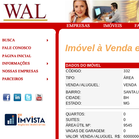
Imóvel à Venda 
DADOS DO IMÓVEL
CÓDIGO:
332
TIPO:
ÁREA
VENDA / ALUGUEL:
VENDA
BAIRRO:
SANTA L
CIDADE:
BH
ESTADO:
MG
QUARTOS:
0
SUITES:
0
ÁREA ÚTIL M²:
9545
VAGAS DE GARAGEM:
0
VALOR VENDA / ALUGUEL R$:
6000000