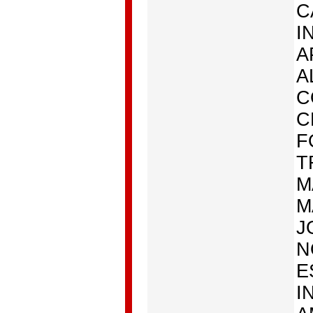
C
I
A
A
C
C
F
T
M
M
J
N
E
I