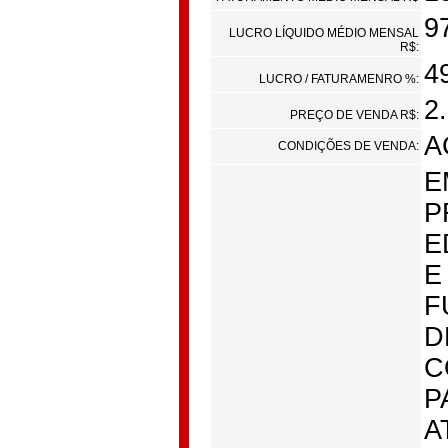
9
LUCRO LÍQUIDO MÉDIO MENSAL
R$:
4
LUCRO / FATURAMENRO %:
2
PREÇO DE VENDA R$:
A
CONDIÇÕES DE VENDA:
E
P
E
E
F
D
C
P
A