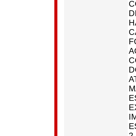
C
D
H
C
F
A
C
D
A
M
E
E
I
E
2