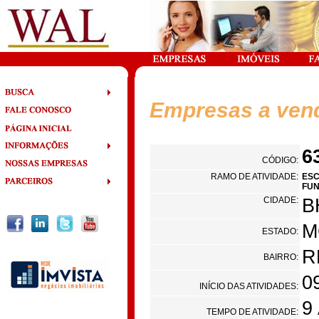
Empresas a ven
6
CÓDIGO:
RAMO DE ATIVIDADE:
ESC
FU
CIDADE:
B
M
ESTADO:
R
BAIRRO:
0
INÍCIO DAS ATIVIDADES:
9
TEMPO DE ATIVIDADE: