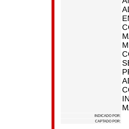
A
A
E
C
M
M
C
S
P
A
C
I
M
INDICADO POR:
CAPTADO POR: