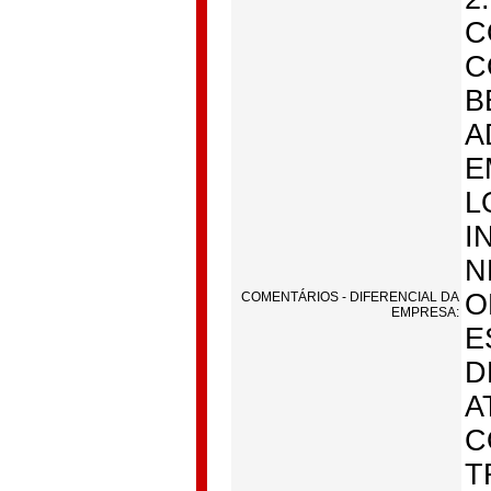
C
C
B
A
E
L
I
N
O
COMENTÁRIOS - DIFERENCIAL DA
EMPRESA:
E
D
A
C
T