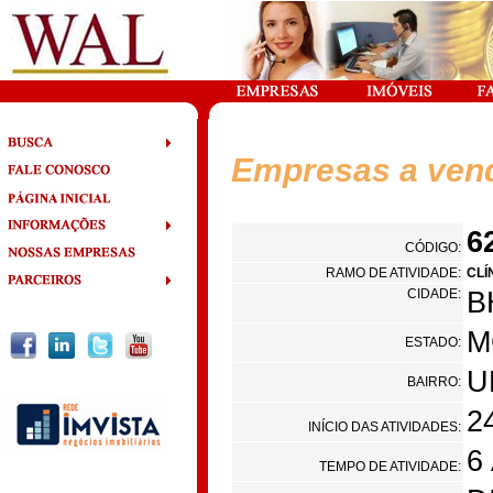
Empresas a ven
6
CÓDIGO:
RAMO DE ATIVIDADE:
CLÍ
CIDADE:
B
M
ESTADO:
U
BAIRRO:
2
INÍCIO DAS ATIVIDADES:
6
TEMPO DE ATIVIDADE: