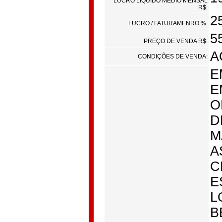
LUCRO LÍQUIDO MÉDIO MENSAL
R$:
2
LUCRO / FATURAMENRO %:
5
PREÇO DE VENDA R$:
A
CONDIÇÕES DE VENDA:
E
E
O
D
M
A
C
E
L
B