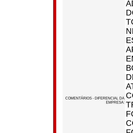
A
D
T
N
E
A
E
B
D
A
C
COMENTÁRIOS - DIFERENCIAL DA
EMPRESA:
T
F
C
F