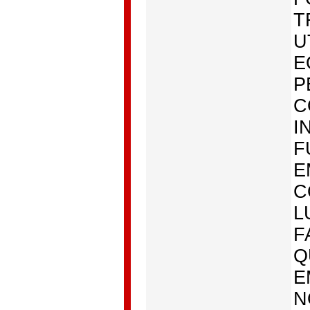
T
U
E
P
C
I
F
E
C
L
F
Q
E
N