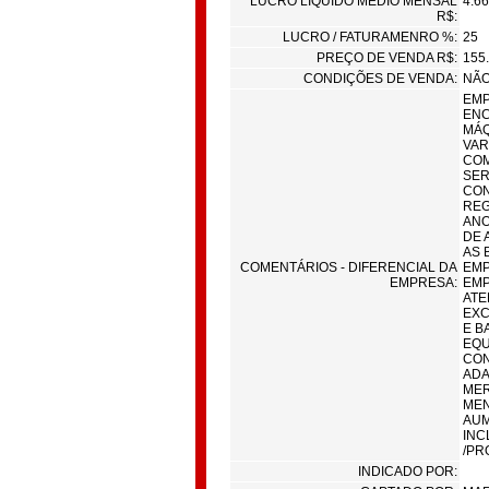
LUCRO LÍQUIDO MÉDIO MENSAL
4.66
R$:
LUCRO / FATURAMENRO %:
25
PREÇO DE VENDA R$:
155
CONDIÇÕES DE VENDA:
NÃO
EMP
ENC
MÁQ
VAR
COM
SER
CON
REG
ANO
DE 
AS 
COMENTÁRIOS - DIFERENCIAL DA
EMP
EMPRESA:
EMP
ATE
EXC
E B
EQU
CON
ADA
MER
MEN
AUM
INC
/PR
INDICADO POR: