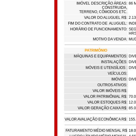
IMÓVEL DESCRIÇÃO ÁREAS:
86 
CONSTRUIDA,
TERRENO, CÔMODOS ETC.
VALOR DO ALUGUEL R$:
2.13
FIM DO CONTRATO DE ALUGUEL:
IND
HORÁRIO DE FUNCIONAMENTO:
SEG
HR
MOTIVO DA VENDA:
MUD
PATRIMÔNIO
MÁQUINAS E EQUIPAMENTOS:
DIV
INSTALAÇÕES:
DIV
MÓVEIS E UTENSÍLIOS :
DIV
VEÍCULOS:
IMÓVEIS:
DIV
OUTROS ATIVOS:
VALOR IMÓVEIS R$:
VALOR PATRIMÔNIAL R$:
70.
VALOR ESTOQUES R$:
12.
VALOR GERAÇÃO CAIXA R$:
85.
VALOR AVALIAÇÃO ECONÔMICA R$:
155
FATURAMENTO MÉDIO MENSAL R$
18.