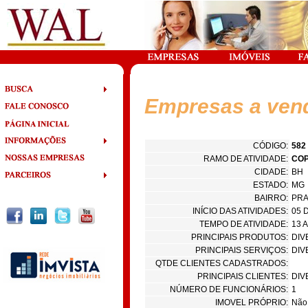
Empresas a ven
CÓDIGO:
582
RAMO DE ATIVIDADE:
CO
CIDADE:
BH
ESTADO:
MG
BAIRRO:
PR
INÍCIO DAS ATIVIDADES:
05 
TEMPO DE ATIVIDADE:
13 
PRINCIPAIS PRODUTOS:
DIV
PRINCIPAIS SERVIÇOS:
DIV
QTDE CLIENTES CADASTRADOS:
PRINCIPAIS CLIENTES:
DIV
NÚMERO DE FUNCIONÁRIOS:
1
IMOVEL PRÓPRIO:
Não