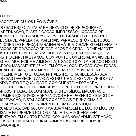
4,00
.000,00
 ACEITA VEÍCULOS NÃO IMÓVEIS
RESAS ESPECIALIZADA EM SERVIÇOS DE REPROGRAFIA,
ADERNAÇÃO, PLASTIFICAÇÃO, IMPRESSÃO, LOCAÇÃO DE
UINAS REPROGRÁFICAS. SERVIÇOS GRÁFICOS E COMÉRCIO
EJISTA DE PAPELARIA, MATERIAIS PARA ESCRITÓRIO E TODOS
PONENTES E PEÇAS PARA INFORMÁTICA, CHAVEIRO EM GERAL E
VIÇOS DE GRAVAÇÃO DE CARIMBOS EM GERAL. DEVIDAMENTE
STITUÍDA, COM TODAS AS DOCUMENTAÇÕES EXIGIDAS, COM
ISTRO CNPJ HÁ 13 ANOS, COM PONTO COMERCIAL A MAIS DE 13
S. ESTABELECIDA EM IMÓVEL ALUGADO, COM UM ESPAÇO FÍSICO
APROXIMADAMENTE 86 M2, EM ÓTIMA LOCALIZAÇÃO, COM TODAS
BENFEITORIAS, TOTALMENTE ADAPTADA ÁS ATIVIDADES DO
REENDIMENTO E TODA A INFRAESTRUTURA NECESSÁRIA. A
RESAS OFERECE UMA BOA ESTRUTURA, DESENVOLVENDO UM
NDIMENTO DE QUALIDADE. COM CLIENTELA FORMADA,
ELENTE CONCEITO COMERCIAL E CRÉDITO COM FORNECEDORES
ANCOS, TRABALHA COM MÓVEIS, UTENSÍLIOS, MÁQUINAS E
IPAMENTOS NOVOS E SEMI-NOVOS E EM PERFEITO ESTADO DE
SERVAÇÃO, INSTALAÇÕES COMERCIAIS E FUNCIONAIS E
PTADAS AO EMPREENDIMENTO E UM BOM ESTOQUE DE
CADORIAS. OPERA COM UMA BOA MARGEM DE LUCRO LÍQUIDO
SAL E FATURAMENTO CONSTANTE, QUE PODERÁ SER
ENTADO, EM CURTO PRAZO, COM UMA NOVA ADMINISTRAÇÃO,
LUSIVE COM MAIORES INVESTIMENTOS EM PUBLICIDADE
OPAGANDA .