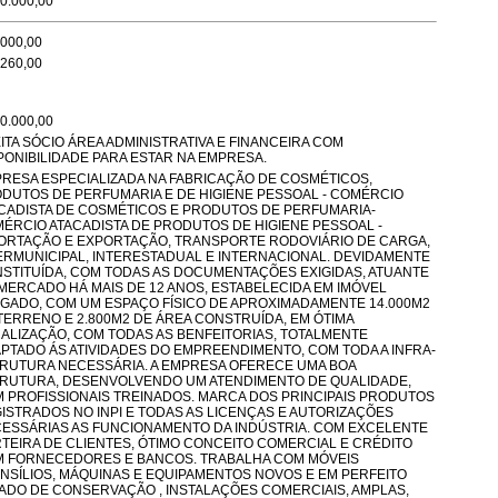
0.000,00
.000,00
.260,00
0.000,00
ITA SÓCIO ÁREA ADMINISTRATIVA E FINANCEIRA COM
PONIBILIDADE PARA ESTAR NA EMPRESA.
RESA ESPECIALIZADA NA FABRICAÇÃO DE COSMÉTICOS,
DUTOS DE PERFUMARIA E DE HIGIENE PESSOAL - COMÉRCIO
CADISTA DE COSMÉTICOS E PRODUTOS DE PERFUMARIA-
ÉRCIO ATACADISTA DE PRODUTOS DE HIGIENE PESSOAL -
ORTAÇÃO E EXPORTAÇÃO, TRANSPORTE RODOVIÁRIO DE CARGA,
ERMUNICIPAL, INTERESTADUAL E INTERNACIONAL. DEVIDAMENTE
STITUÍDA, COM TODAS AS DOCUMENTAÇÕES EXIGIDAS, ATUANTE
MERCADO HÁ MAIS DE 12 ANOS, ESTABELECIDA EM IMÓVEL
GADO, COM UM ESPAÇO FÍSICO DE APROXIMADAMENTE 14.000M2
TERRENO E 2.800M2 DE ÁREA CONSTRUÍDA, EM ÓTIMA
ALIZAÇÃO, COM TODAS AS BENFEITORIAS, TOTALMENTE
PTADO ÁS ATIVIDADES DO EMPREENDIMENTO, COM TODA A INFRA-
RUTURA NECESSÁRIA. A EMPRESA OFERECE UMA BOA
RUTURA, DESENVOLVENDO UM ATENDIMENTO DE QUALIDADE,
 PROFISSIONAIS TREINADOS. MARCA DOS PRINCIPAIS PRODUTOS
ISTRADOS NO INPI E TODAS AS LICENÇAS E AUTORIZAÇÕES
ESSÁRIAS AS FUNCIONAMENTO DA INDÚSTRIA. COM EXCELENTE
TEIRA DE CLIENTES, ÓTIMO CONCEITO COMERCIAL E CRÉDITO
 FORNECEDORES E BANCOS. TRABALHA COM MÓVEIS
NSÍLIOS, MÁQUINAS E EQUIPAMENTOS NOVOS E EM PERFEITO
ADO DE CONSERVAÇÃO , INSTALAÇÕES COMERCIAIS, AMPLAS,