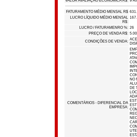
VALOR AVALIAÇÃO ECONÔMICA R$:
9.40
FATURAMENTO MÉDIO MENSAL R$
631
LUCRO LÍQUIDO MÉDIO MENSAL
167
R$:
LUCRO / FATURAMENRO %:
26
PREÇO DE VENDA R$:
5.00
ACE
CONDIÇÕES DE VENDA:
DIS
EMP
PRO
ATA
COM
IMP
INT
CON
NO 
ALU
DE 
LOC
ADA
EST
COMENTÁRIOS - DIFERENCIAL DA
EST
EMPRESA:
COM
REG
NEC
CAR
COM
UTE
EST